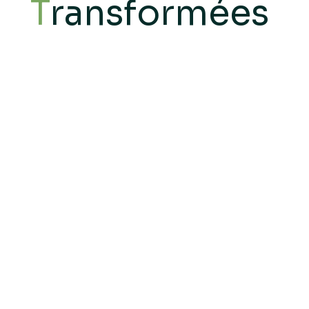
T
ransformées