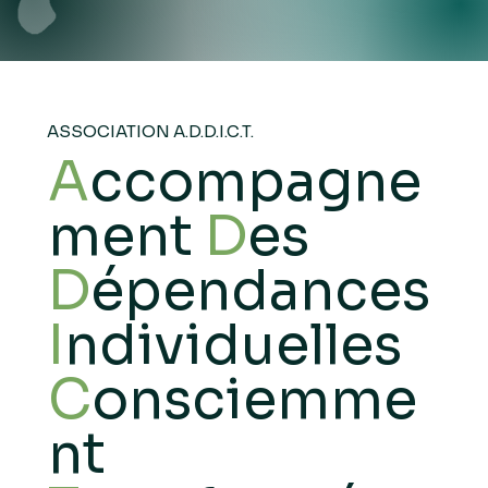
ASSOCIATION A.D.D.I.C.T.
A
ccompagne
ment
D
es
D
épendances
I
ndividuelles
C
onsciemme
nt